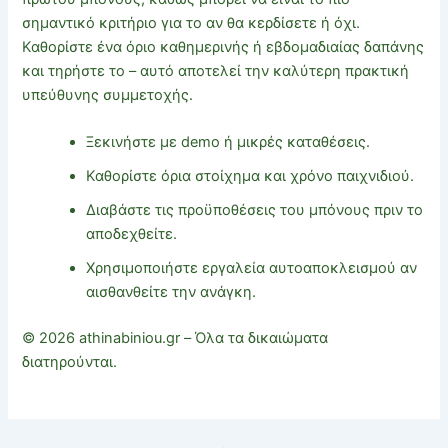
σημαντικό κριτήριο για το αν θα κερδίσετε ή όχι.
Καθορίστε ένα όριο καθημερινής ή εβδομαδιαίας δαπάνης
και τηρήστε το – αυτό αποτελεί την καλύτερη πρακτική
υπεύθυνης συμμετοχής.
Ξεκινήστε με demo ή μικρές καταθέσεις.
Καθορίστε όρια στοίχημα και χρόνο παιχνιδιού.
Διαβάστε τις προϋποθέσεις του μπόνους πριν το
αποδεχθείτε.
Χρησιμοποιήστε εργαλεία αυτοαποκλεισμού αν
αισθανθείτε την ανάγκη.
© 2026 athinabiniou.gr – Όλα τα δικαιώματα
διατηρούνται.