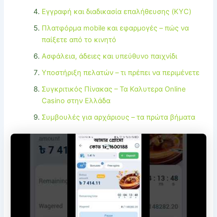
Εγγραφή και διαδικασία επαλήθευσης (KYC)
Πλατφόρμα mobile και εφαρμογές – πώς να
παίξετε από το κινητό
Ασφάλεια, άδειες και υπεύθυνο παιχνίδι
Υποστήριξη πελατών – τι πρέπει να περιμένετε
Συγκριτικός Πίνακας – Τα Καλυτερα Online
Casino στην Ελλάδα
Συμβουλές για αρχάριους – τα πρώτα βήματα