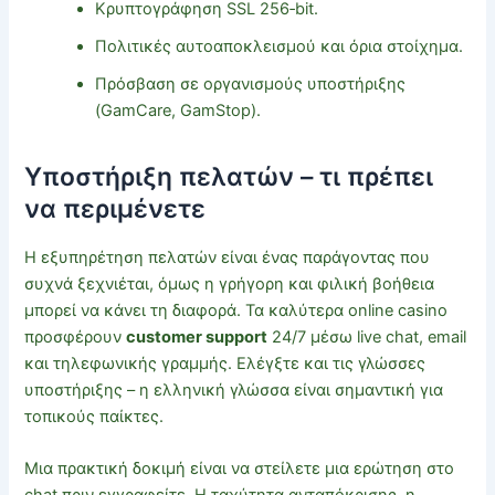
Κρυπτογράφηση SSL 256‑bit.
Πολιτικές αυτοαποκλεισμού και όρια στοίχημα.
Πρόσβαση σε οργανισμούς υποστήριξης
(GamCare, GamStop).
Υποστήριξη πελατών – τι πρέπει
να περιμένετε
Η εξυπηρέτηση πελατών είναι ένας παράγοντας που
συχνά ξεχνιέται, όμως η γρήγορη και φιλική βοήθεια
μπορεί να κάνει τη διαφορά. Τα καλύτερα online casino
προσφέρουν
customer support
24/7 μέσω live chat, email
και τηλεφωνικής γραμμής. Ελέγξτε και τις γλώσσες
υποστήριξης – η ελληνική γλώσσα είναι σημαντική για
τοπικούς παίκτες.
Μια πρακτική δοκιμή είναι να στείλετε μια ερώτηση στο