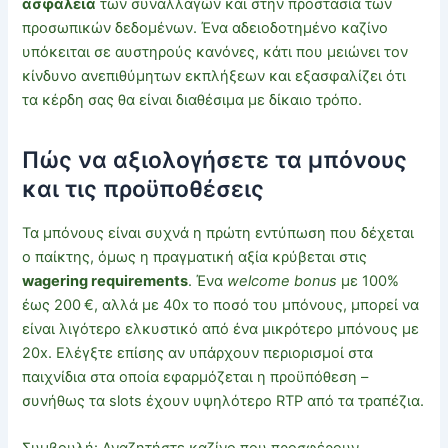
ασφάλεια
των συναλλαγών και στην προστασία των
προσωπικών δεδομένων. Ένα αδειοδοτημένο καζίνο
υπόκειται σε αυστηρούς κανόνες, κάτι που μειώνει τον
κίνδυνο ανεπιθύμητων εκπλήξεων και εξασφαλίζει ότι
τα κέρδη σας θα είναι διαθέσιμα με δίκαιο τρόπο.
Πώς να αξιολογήσετε τα μπόνους
και τις προϋποθέσεις
Τα μπόνους είναι συχνά η πρώτη εντύπωση που δέχεται
ο παίκτης, όμως η πραγματική αξία κρύβεται στις
wagering requirements
. Ένα
welcome bonus
με 100%
έως 200 €, αλλά με 40x το ποσό του μπόνους, μπορεί να
είναι λιγότερο ελκυστικό από ένα μικρότερο μπόνους με
20x. Ελέγξτε επίσης αν υπάρχουν περιορισμοί στα
παιχνίδια στα οποία εφαρμόζεται η προϋπόθεση –
συνήθως τα slots έχουν υψηλότερο RTP από τα τραπέζια.
Συμβουλή: Αναζητήστε καζίνο που προσφέρουν