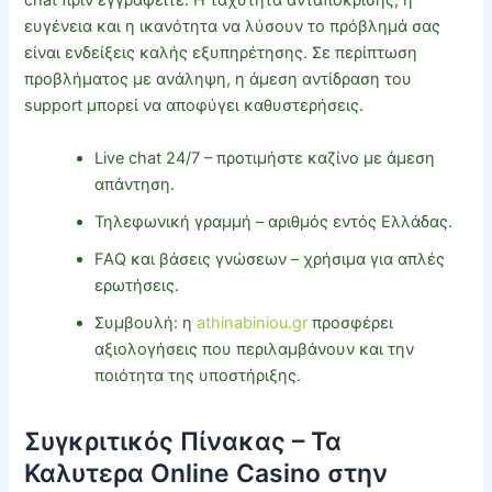
chat πριν εγγραφείτε. Η ταχύτητα ανταπόκρισης, η
ευγένεια και η ικανότητα να λύσουν το πρόβλημά σας
είναι ενδείξεις καλής εξυπηρέτησης. Σε περίπτωση
προβλήματος με ανάληψη, η άμεση αντίδραση του
support μπορεί να αποφύγει καθυστερήσεις.
Live chat 24/7 – προτιμήστε καζίνο με άμεση
απάντηση.
Τηλεφωνική γραμμή – αριθμός εντός Ελλάδας.
FAQ και βάσεις γνώσεων – χρήσιμα για απλές
ερωτήσεις.
Συμβουλή: η
athinabiniou.gr
προσφέρει
αξιολογήσεις που περιλαμβάνουν και την
ποιότητα της υποστήριξης.
Συγκριτικός Πίνακας – Τα
Καλυτερα Online Casino στην