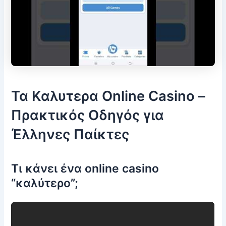
Τα Καλυτερα Online Casino –
Πρακτικός Οδηγός για
Έλληνες Παίκτες
Τι κάνει ένα online casino
“καλύτερο”;