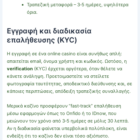
Τραπεζική μεταφορά – 3‑5 ημέρες, υψηλότερα
όρια.
Εγγραφή και διαδικασία
επαλήθευσης (KYC)
Η εγγραφή σε ένα online casino είναι συνήθως απλή:
απαιτείται email, όνομα χρήστη και κωδικός. Ωστόσο, η
verification
(KYC) έρχεται αργότερα, όταν θέλετε να
κάνετε ανάληψη. Προετοιμαστείτε να στείλετε
φωτογραφία ταυτότητας, αποδεικτικό διεύθυνσης και, σε
κάποιες περιπτώσεις, απόδειξη τραπεζικής συναλλαγής.
Μερικά καζίνο προσφέρουν “fast‑track” επαλήθευση
μέσω εφαρμογών όπως το Onfido ή το IDnow, που
μειώνουν τον χρόνο από 3‑5 ημέρες σε μόλις 30 λεπτά.
Αν η διαδικασία φαίνεται υπερβολικά πολύπλοκη, είναι
ενδείξη ότι το καζίνο δεν είναι τόσο αξιόπιστο.