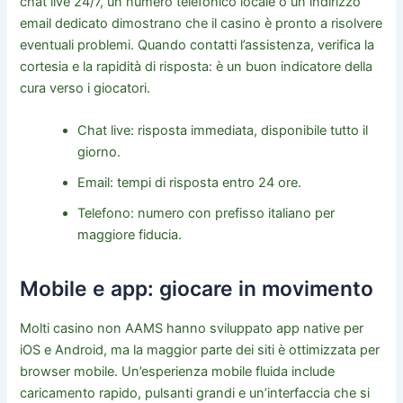
chat live 24/7, un numero telefonico locale o un indirizzo
email dedicato dimostrano che il casino è pronto a risolvere
eventuali problemi. Quando contatti l’assistenza, verifica la
cortesia e la rapidità di risposta: è un buon indicatore della
cura verso i giocatori.
Chat live: risposta immediata, disponibile tutto il
giorno.
Email: tempi di risposta entro 24 ore.
Telefono: numero con prefisso italiano per
maggiore fiducia.
Mobile e app: giocare in movimento
Molti casino non AAMS hanno sviluppato app native per
iOS e Android, ma la maggior parte dei siti è ottimizzata per
browser mobile. Un’esperienza mobile fluida include
caricamento rapido, pulsanti grandi e un’interfaccia che si