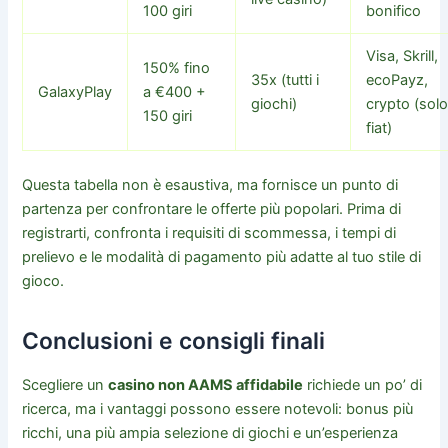
100 giri
bonifico
Visa, Skrill,
150% fino
35x (tutti i
ecoPayz,
GalaxyPlay
a €400 +
giochi)
crypto (sol
150 giri
fiat)
Questa tabella non è esaustiva, ma fornisce un punto di
partenza per confrontare le offerte più popolari. Prima di
registrarti, confronta i requisiti di scommessa, i tempi di
prelievo e le modalità di pagamento più adatte al tuo stile di
gioco.
Conclusioni e consigli finali
Scegliere un
casino non AAMS affidabile
richiede un po’ di
ricerca, ma i vantaggi possono essere notevoli: bonus più
ricchi, una più ampia selezione di giochi e un’esperienza