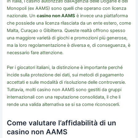
In Italia, i casinò autorizzati dall’Agenzia delle Dogane e dei
Monopoli (ex AAMS) sono quelli che operano con licenza
nazionale. Un
casino non AAMS
è invece una piattaforma
che possiede una licenza rilasciata da un ente estero, come
Malta, Curaçao o Gibilterra. Queste realtà offrono spesso
una maggiore varietà di giochi e promozioni più generose,
ma la loro regolamentazione è diversa e, di conseguenza, è
necessario fare attenzione.
Per i giocatori italiani, la distinzione è importante perché
incide sulla protezione dei dati, sui metodi di pagamento
accettati e sulle modalità di risoluzione delle controversie.
Tuttavia, molti casino non AAMS sono gestiti da gruppi
internazionali con una reputazione consolidata, il che li
rende una valida alternativa se si sa come riconoscerli.
Come valutare l’affidabilità di un
casino non AAMS