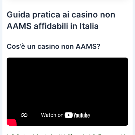
Guida pratica ai casino non
AAMS affidabili in Italia
Cos’è un casino non AAMS?