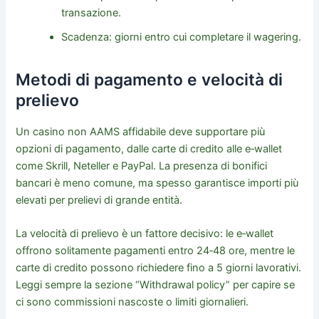
transazione.
Scadenza: giorni entro cui completare il wagering.
Metodi di pagamento e velocità di
prelievo
Un casino non AAMS affidabile deve supportare più
opzioni di pagamento, dalle carte di credito alle e‑wallet
come Skrill, Neteller e PayPal. La presenza di bonifici
bancari è meno comune, ma spesso garantisce importi più
elevati per prelievi di grande entità.
La velocità di prelievo è un fattore decisivo: le e‑wallet
offrono solitamente pagamenti entro 24‑48 ore, mentre le
carte di credito possono richiedere fino a 5 giorni lavorativi.
Leggi sempre la sezione “Withdrawal policy” per capire se
ci sono commissioni nascoste o limiti giornalieri.